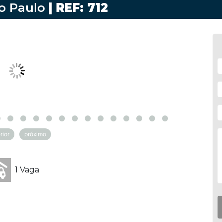
o Paulo
| REF: 712
rior
próximo
1 Vaga