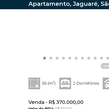
Apartamento, Jaguaré, Sã
ante
2
56 (m
)
2 Dormitórios
Venda - R$ 370.000,00
Valor do IPTU:
R$ 312,00