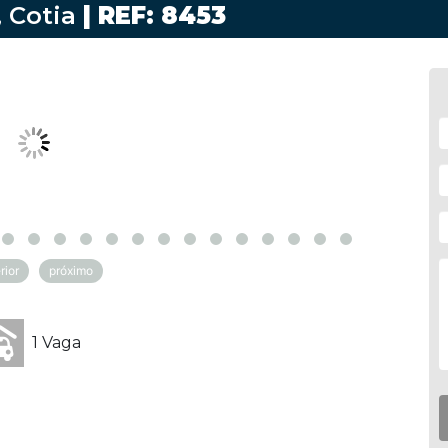
 Cotia
| REF: 8453
rior
próximo
1 Vaga