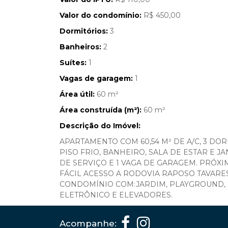
Valor do condomínio:
R$ 450,00
Dormitórios:
3
Banheiros:
2
Suítes:
1
Vagas de garagem:
1
Área útil:
60 m²
Área construída (m²):
60 m²
Descrição do Imóvel:
APARTAMENTO COM 60,54 M² DE A/C, 3 DO
PISO FRIO, BANHEIRO, SALA DE ESTAR E 
DE SERVIÇO E 1 VAGA DE GARAGEM. PRÓXI
FÁCIL ACESSO A RODOVIA RAPOSO TAVARES
CONDOMÍNIO COM:JARDIM, PLAYGROUND, S
ELETRÔNICO E ELEVADORES.
Acompanhe: